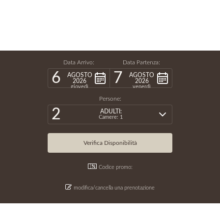
Data Arrivo:
Data Partenza:
6
7
AGOSTO
AGOSTO
2026
2026
giovedì
venerdì
Persone:
2
ADULTI:
Camere: 1
Codice promo:
modifica/cancella una prenotazione